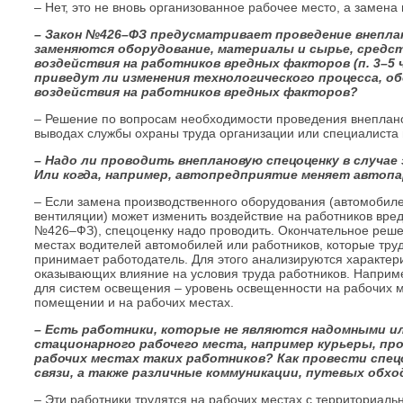
– Нет, это не вновь организованное рабочее место, а заме
– Закон №426–ФЗ предусматривает проведение внеплан
заменяются оборудование, материалы и сырье, средс
воздействия на работников вредных факторов (п. 3–5 ч
приведут ли изменения технологического процесса, о
воздействия на работников вредных факторов?
– Решение по вопросам необходимости проведения внеплано
выводах службы охраны труда организации или специалиста п
– Надо ли проводить внеплановую спецоценку в случа
Или когда, например, автопредприятие меняет автопа
– Если замена производственного оборудования (автомобиле
вентиляции) может изменить воздействие на работников вредн
№426–ФЗ), спецоценку надо проводить. Окончательное реше
местах водителей автомобилей или работников, которые тру
принимает работодатель. Для этого анализируются характер
оказывающих влияние на условия труда работников. Наприме
для систем освещения – уровень освещенности на рабочих ме
помещении и на рабочих местах.
– Есть работники, которые не являются надомными и
стационарного рабочего места, например курьеры, пр
рабочих местах таких работников? Как провести спе
связи, а также различные коммуникации, путевых обх
– Эти работники трудятся на рабочих местах с территориал