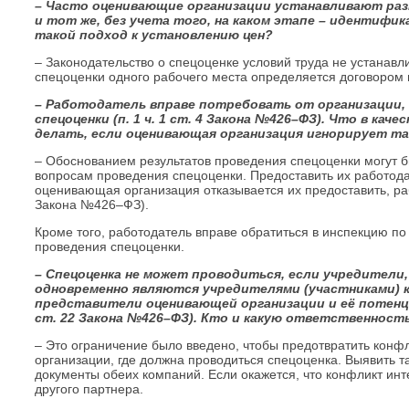
– Часто оценивающие организации устанавливают разм
и тот же, без учета того, на каком этапе – идентифи
такой подход к установлению цен?
– Законодательство о спецоценке условий труда не устанавл
спецоценки одного рабочего места определяется договором
– Работодатель вправе потребовать от организации,
спецоценки (п. 1 ч. 1 ст. 4 Закона №426–ФЗ). Что в к
делать, если оценивающая организация игнорирует т
– Обоснованием результатов проведения спецоценки могут 
вопросам проведения спецоценки. Предоставить их работода
оценивающая организация отказывается их предоставить, раб
Закона №426–ФЗ).
Кроме того, работодатель вправе обратиться в инспекцию п
проведения спецоценки.
– Спецоценка не может проводиться, если учредители
одновременно являются учредителями (участниками) к
представители оценивающей организации и её потенци
ст. 22 Закона №426–ФЗ). Кто и какую ответственност
– Это ограничение было введено, чтобы предотвратить кон
организации, где должна проводиться спецоценка. Выявить 
документы обеих компаний. Если окажется, что конфликт инте
другого партнера.