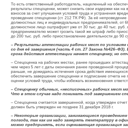
То есть ответственный работодатель, нацеленный на обеспеч
результаты спецоценки, может снизить свои издержки как на 
взносов за счет улучшения условий труда и устранения вред
проведение спецоценки (ст. 212 ТК РФ). За её непроведение с
должностных лиц и индивидуальных предпринимателей, от 60 
должностное лицо оштрафуют уже от 30 тыс. до 40 тыс. руб.
предпринимателю может грозить такой же штраф либо приост
до 200 тыс. руб. либо приостановление деятельности до 90 сут
– Результаты аттестации рабочих мест по условиям тр
со дня её завершения (часть 4 ст. 27 Закона №426–ФЗ)
срока действия аттестации начнет спецоценку, но от
– Спецоценка на рабочих местах, ранее прошедших аттестац
чем через 5 лет с даты окончания ранее проведенной процед
раньше, не дожидаясь истечения срока действия имеющихся 
обеспечить завершение спецоценки и подписание отчета не п
оценки условий труда, чтобы избежать возникновения ответ
– Спецоценку обычных, «несписочных» рабочих мест мо
Что в этом случае надо понимать под завершением сп
– Спецоценка считается завершенной, когда утвержден отчет
должен быть утвержден не позднее 31 декабря 2018 г.
– Некоторые организации, занимающиеся проведением 
полгода, так как им надо замерять температуру в офи
можно предпринять, если оценивающая организация за