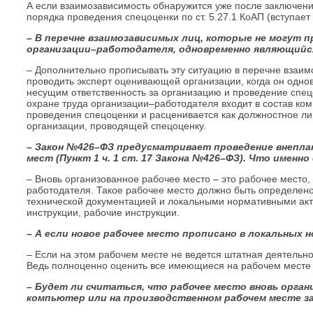
А если взаимозависимость обнаружится уже после заключения
порядка проведения спецоценки по ст. 5.27.1 КоАП (вступает в
– В перечне взаимозависимых лиц, которые не могут п
организации–работодателя, одновременно являющийс
– Дополнительно прописывать эту ситуацию в перечне взаим
проводить эксперт оценивающей организации, когда он одн
несущим ответственность за организацию и проведение спецоц
охране труда организации–работодателя входит в состав коми
проведения спецоценки и расценивается как должностное лиц
организации, проводящей спецоценку.
– Закон №426–ФЗ предусматривает проведение внеплан
мест (Пункт 1 ч. 1 ст. 17 Закона №426–ФЗ). Что имен
– Вновь организованное рабочее место – это рабочее место,
работодателя. Такое рабочее место должно быть определено
технической документацией и локальными нормативными акта
инструкции, рабочие инструкции.
– А если новое рабочее место прописано в локальных 
– Если на этом рабочем месте не ведется штатная деятельнос
Ведь полноценно оценить все имеющиеся на рабочем месте ф
– Будет ли считаться, что рабочее место вновь орган
компьютер или на производственном рабочем месте з