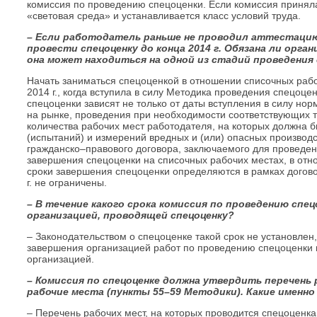
комиссия по проведению спецоценки. Если комиссия принял
«световая среда» и устанавливается класс условий труда.
– Если работодатель раньше не проводил аттестацию 
провести спецоценку до конца 2014 г. Обязана ли орга
она может находиться на одной из стадий проведения
Начать заниматься спецоценкой в отношении списочных раб
2014 г., когда вступила в силу Методика проведения спецоце
спецоценки зависят не только от даты вступления в силу нор
на рынке, проведения при необходимости соответствующих то
количества рабочих мест работодателя, на которых должна 
(испытаний) и измерений вредных и (или) опасных производ
гражданско–правового договора, заключаемого для проведен
завершения спецоценки на списочных рабочих местах, в отн
сроки завершения спецоценки определяются в рамках догов
г. не ограничены.
– В течение какого срока комиссия по проведению спе
организацией, проводящей спецоценку?
– Законодательством о спецоценке такой срок не установлен
завершения организацией работ по проведению спецоценки 
организацией.
– Комиссия по спецоценке должна утвердить перечень 
рабочие места (пункты 55–59 Методики). Какие именно
– Перечень рабочих мест, на которых проводится спецоценка