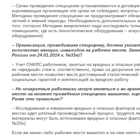
– Сроки проведения спецоценки устанавливаются в договоре
оценивающая организация эти сроки не соблюдает, вопросы 
Методика проведения спецоценки не предусматривает обяз
летний и зимний периоды. Необходимость дополнительных 
того, согласно Методике микроклимат надо исследовать тол
помещениях, где есть технологическое оборудование – искус
оборудования).
– Организация, проводившая спецоценку, должна указа
количество женщин, инвалидов на рабочем месте. Зач
России от 24.01.2014 г. №33н)?
– Учет СНИЛС работников, занятых на вредных и опасных ра
их «вредный» стаж и, соответственно, право на досрочное п
рабочем месте позволяет вести достоверный статистический 
социальных гарантий и компенсаций за вредную работу.
– Но конкретные работники могут меняться и во время 
место на момент проведения спецоценки вакантно, оц
Разве это правильно?
– Исследования и измерения вредных и опасных факторов на 
местах идет штатный производственный процесс, трудятся л
материалы могут быть источниками вредных и опасных факторо
№33н).
Если же какое–либо рабочее место вакантно и на нем никто