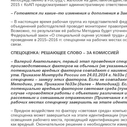
непосредственно в Роструд с жалобой на действия/бездейст
2015 г. КоАП предусматривает административную ответствен
– Готовятся ли какие–то изменения и дополнения в З
– В настоящее время рабочая группа из представителей фе
объединений работодателей проводит мониторинг правоприм
Возможно, по результатам её работы Методика будет уточнен
Федеральный закон «О специальной оценке условий труда» 
проведение в 2015–2016 гг. спецоценки на рабочих местах 
связи.
СПЕЦОЦЕНКА: РЕШАЮЩЕЕ СЛОВО – ЗА КОМИССИЕЙ
– Валерий Анатольевич, первый этап проведения спец
производственных факторов на обычных (не указанных в
потенциально вредных факторов совпадают с наимено
утв. Приказом Минтруда России от 24.01.2014 г. №33н 
спецоценки – замеру этих факторов. Если не совпадают
Методики, утв. Приказом №33н (далее – Методика)). 
потенциально вредным фактором световая среда (пунк
случае «проводятся работы с объектами различения 
рассеянным и смешанным отражением» (Примечание к п. 
рабочих местах спецоценку завершить на этапе идент
– Вредное воздействие по фактору «световая среда» компьют
спецоценка может завершиться на этапе идентификации (пу
освещения рабочего места, проводящий идентификацию эксп
как вредный. Окончательное решение о необходимости изме