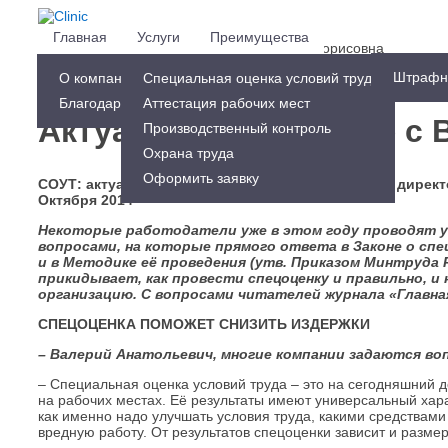
Главная
Услуги
Преимущества
Тел.:
+7-910-741-54-74
Малыхина Ирина Борисовна
Наши клиенты
Контакты
Штрафн
Оформить заявку
О компании
Cпециальная оценка условий труда
Благодарственные письма
Аттестация рабочих мест
Актуальное интервью с
Производственный контроль
Охрана труда
Оформить заявку
СОУТ: актуальное интервью с Валерием Коржом, директ
Октября 2014
Некоторые работодатели уже в этом году проводят у 
вопросами, на которые прямого ответа в Законе о спец
и в Методике её проведения (утв. Приказом Минтруда Р
прикидывает, как провести спецоценку и правильно, 
организацию. С вопросами читателей журнала «Главна
СПЕЦОЦЕНКА ПОМОЖЕТ СНИЗИТЬ ИЗДЕРЖКИ
– Валерий Анатольевич, многие компании задаются воп
– Специальная оценка условий труда – это на сегодняшний 
на рабочих местах. Её результаты имеют универсальный хара
как именно надо улучшать условия труда, какими средствами
вредную работу. От результатов спецоценки зависит и разме