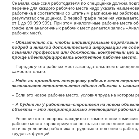
Сначала комиссия работодателя по спецоценке должна подгот
перечне для каждого рабочего места надо указать наименов
работника в соответствии со штатным расписанием работода
результатах спецоценки. В первой графе перечня указываетс
от 1 до 99 999 999). При этом аналогичные рабочие места о
графе для аналогичных рабочих мест делается запись «Ана
рабочих мест).
– Обязательно ли, чтобы индивидуальные порядковые 
подряд и никакой дополнительной информации не сод
означали профессию или должность, конкретный цех 
проще идентифицировать конкретное рабочее место.
– Порядок учета рабочих мест законодательством о спецоце
самостоятельно.
– Надо ли проводить спецоценку рабочих мест строит
заканчивают строительство одного объекта и начина
– Если это новое рабочее место, условия труда на котором р
– А будет ли у работника–строителя на новом объект
объекты – это территориально меняющаяся рабочая зо
– Решение этого вопроса находится в компетенции комиссии
рабочее место характеризуется не только появлением соотв
но и вступлением работника в трудовые отношения с работ
трудовых функций.